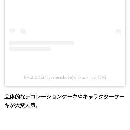
PREFERE(@prefere.kobe)がシェアした投稿
立体的なデコレーションケーキ
や
キャラクターケー
キ
が大変人気。