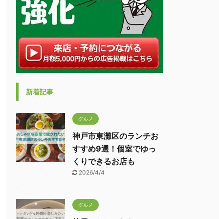
新着記事
グルメ
神戸市東灘区のランチお
すすめ9選！個室でゆっ
くりできるお店も
2026/4/4
グルメ