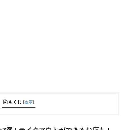
もくじ
[
表示
]