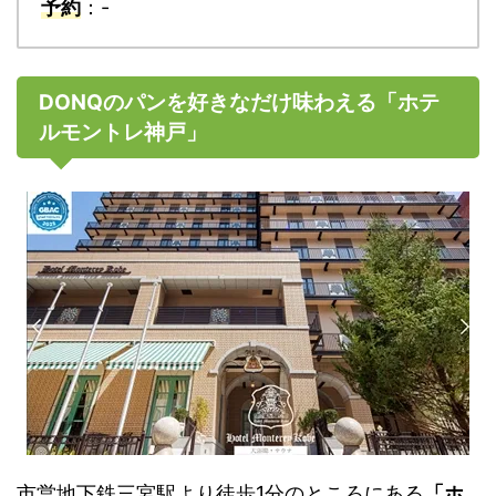
予約
：-
DONQのパンを好きなだけ味わえる「ホテ
ルモントレ神戸」
市営地下鉄三宮駅より徒歩1分のところにある
「ホ