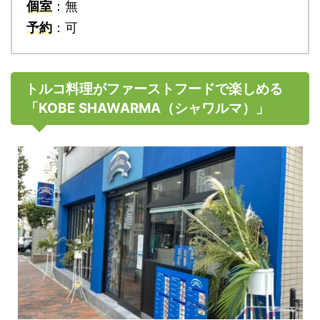
個室
：無
予約
：可
トルコ料理がファーストフードで楽しめる
「KOBE SHAWARMA（シャワルマ）」