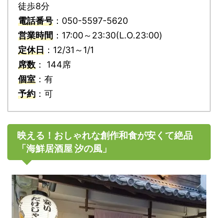
徒歩8分
電話番号
：050-5597-5620
営業時間
：17:00～23:30(L.O.23:00)
定休日
：12/31～1/1
席数
： 144席
個室
：有
予約
：可
映える！おしゃれな創作和食が安くて絶品
「海鮮居酒屋 汐の風」