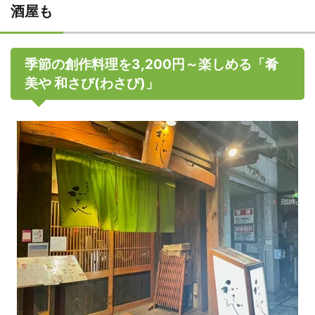
酒屋も
季節の創作料理を3,200円～楽しめる「肴
美や 和さび(わさび)」