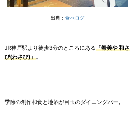
出典：
食べログ
JR神戸駅より徒歩3分のところにある
「肴美や 和さ
び
(わさび)
」
。
季節の創作和食と地酒が目玉のダイニングバー。