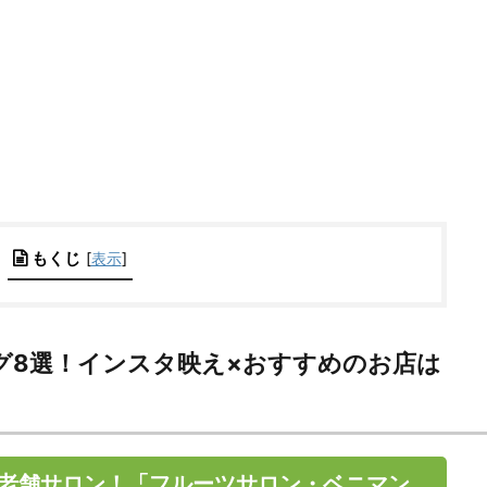
もくじ
[
表示
]
グ8選！インスタ映え×おすすめのお店は
老舗サロン！「フルーツサロン・ベニマン