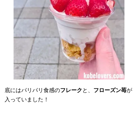
底にはパリパリ食感の
フレーク
と、
フローズン苺
が
入っていました！