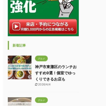
新着記事
グルメ
神戸市東灘区のランチお
すすめ9選！個室でゆっ
くりできるお店も
2026/4/4
グルメ