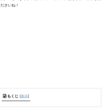
くださいね！
もくじ
[
表示
]