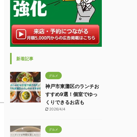
新着記事
グルメ
神戸市東灘区のランチお
すすめ9選！個室でゆっ
くりできるお店も
2026/4/4
グルメ