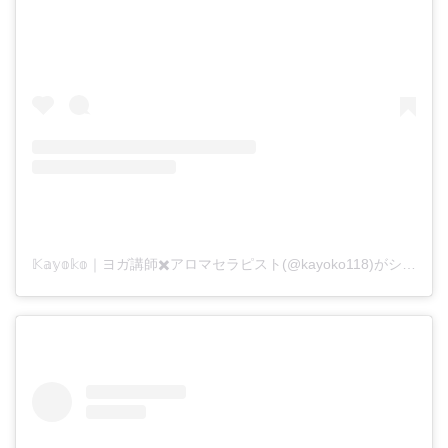
𝕂𝕒𝕪𝕠𝕜𝕠｜ヨガ講師✖️アロマセラピスト(@kayoko118)がシェアした投稿