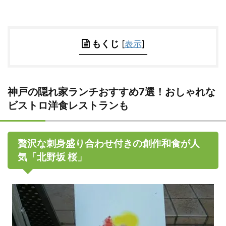
もくじ
[
表示
]
神戸の隠れ家ランチおすすめ7選！おしゃれな
ビストロ洋食レストランも
贅沢な刺身盛り合わせ付きの創作和食が人
気「北野坂 桜」