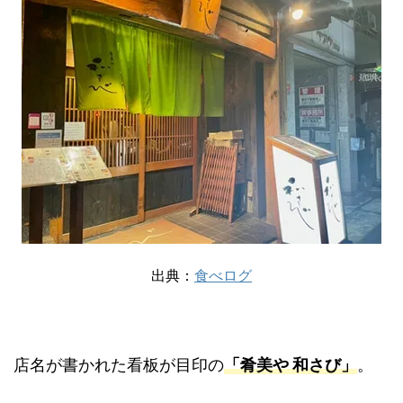
出典：
食べログ
店名が書かれた看板が目印の
「肴美や 和さび」
。