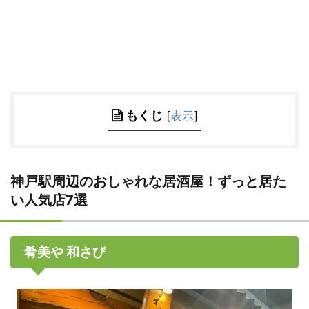
もくじ
[
表示
]
神戸駅周辺のおしゃれな居酒屋！ずっと居た
い人気店7選
肴美や 和さび