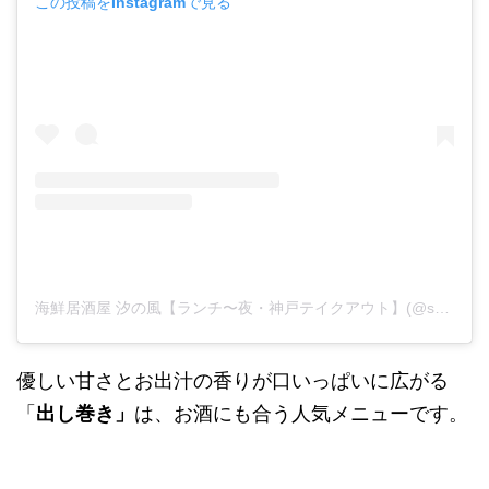
この投稿をInstagramで見る
海鮮居酒屋 汐の風【ランチ〜夜・神戸テイクアウト】(@shionokaze)がシェアした投稿
優しい甘さとお出汁の香りが口いっぱいに広がる
「
出し巻き」
は、お酒にも合う人気メニューです。