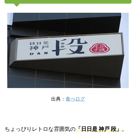
出典：
食べログ
ちょっぴりレトロな雰囲気の
「日日是 神戸 段」
。