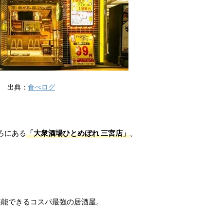
出典：
食べログ
ろにある
「大衆酒場ひとめぼれ 三宮店」
。
堪能できるコスパ最強の居酒屋。