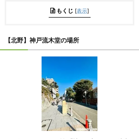
もくじ
[
表示
]
【北野】神戸流木堂の場所