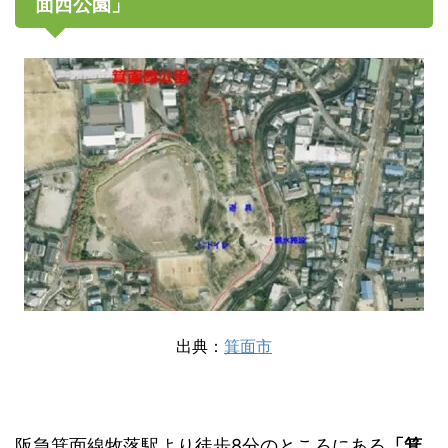
面西公園」
出典：
箕面市
阪急箕面線牧落駅より徒歩8分のところにある
「箕