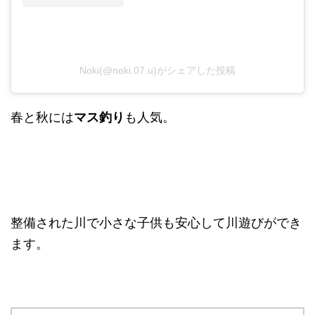
Noki(@noki.07.u)がシェアした投稿
春と秋には
マス釣り
も人気。
整備された川で小さな子供も安心して川遊びができ
ます。