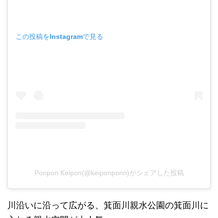
この投稿をInstagramで見る
Ponpon Keipon(@keiponponn)がシェアした投稿
川沿いに沿って広がる、箕面川親水公園の箕面川に