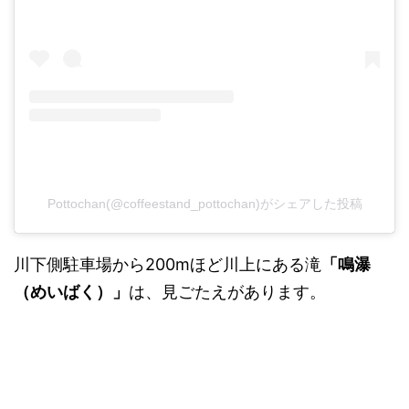
Pottochan(@coffeestand_pottochan)がシェアした投稿
川下側駐車場から200mほど川上にある滝
「鳴瀑
（めいばく）」
は、見ごたえがあります。