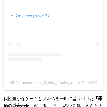
この投稿をInstagramで見る
MIRAI☺︎runrun⁂.｡.:*☆(@mirai_favorite_)がシェアした投稿
個性豊かなケーキとソルベを一皿に盛り付けた
「季
節の盛合わせ」
が、少しずついろいろ楽しめると人