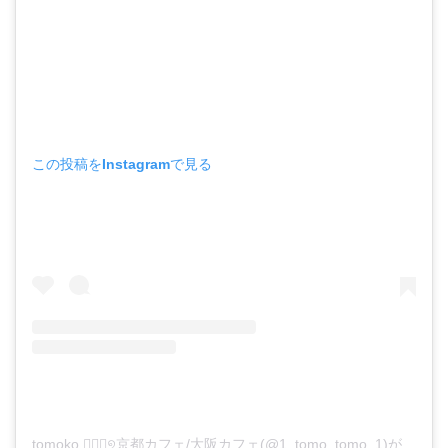
この投稿をInstagramで見る
tomoko ♡⃞⃛୭京都カフェ/大阪カフェ(@1_tomo_tomo_1)がシェアした投稿