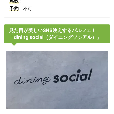
席数
：-
予約
：不可
見た目が美しいSNS映えするパルフェ！
「dining social（ダイニングソシアル）」