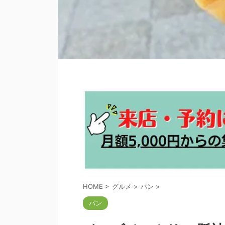
HOME
>
グルメ
>
パン
>
パン