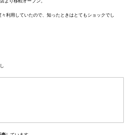
坂店より移転オープン。
度々利用していたので、知ったときはとてもショックでし
し
販売
しています。