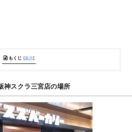
もくじ
[
表示
]
阪神スクラ三宮店の場所