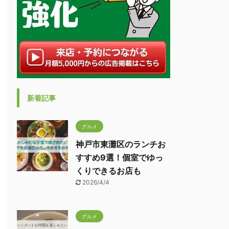
新着記事
グルメ
神戸市東灘区のランチお
すすめ9選！個室でゆっ
くりできるお店も
2026/4/4
グルメ