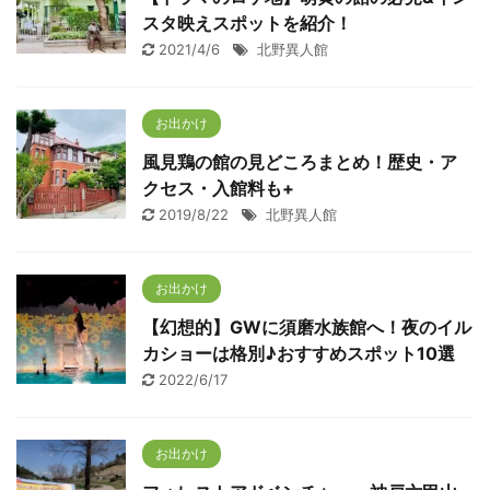
スタ映えスポットを紹介！
2021/4/6
北野異人館
お出かけ
風見鶏の館の見どころまとめ！歴史・ア
クセス・入館料も+
2019/8/22
北野異人館
お出かけ
【幻想的】GWに須磨水族館へ！夜のイル
カショーは格別♪おすすめスポット10選
2022/6/17
お出かけ