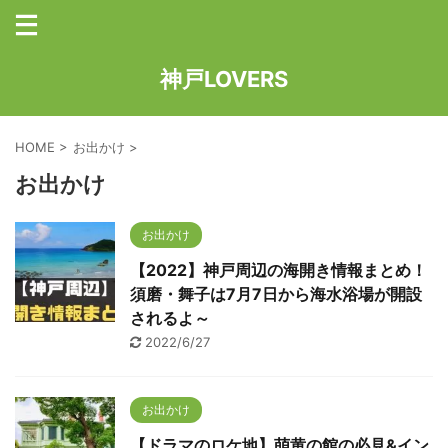
神戸LOVERS
HOME
>
お出かけ
>
お出かけ
お出かけ
【2022】神戸周辺の海開き情報まとめ！
須磨・舞子は7月7日から海水浴場が開設
されるよ～
2022/6/27
お出かけ
【ドラマのロケ地】萌黄の館の必見&イン