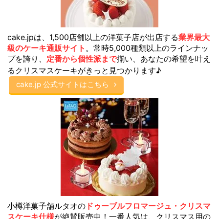
cake.jpは、1,500店舗以上の洋菓子店が出店する
業界最大
級のケーキ通販サイト
。常時5,000種類以上のラインナッ
プを誇り、
定番から個性派まで
揃い、あなたの希望を叶え
るクリスマスケーキがきっと見つかります♪
cake.jp 公式サイトはこちら
小樽洋菓子舗ルタオの
ドゥーブルフロマージュ・クリスマ
スケーキ仕様
が絶賛販売中！一番人気は、クリスマス用の