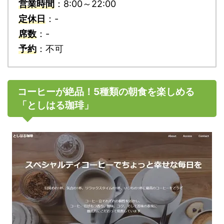
営業時間
：8:00～22:00
定休日
：-
席数
：-
予約
：不可
コーヒーが絶品！5種類の朝食を楽しめる
「としはる珈琲」