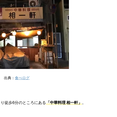
出典：
食べログ
り徒歩6分のところにある
「中華料理 相一軒」
。