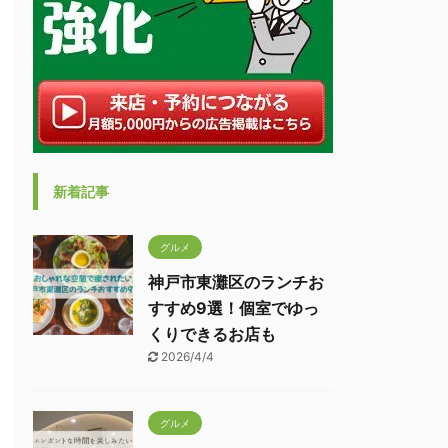
新着記事
グルメ
神戸市東灘区のランチお
すすめ9選！個室でゆっ
くりできるお店も
2026/4/4
グルメ