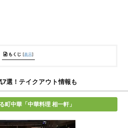
もくじ
[
表示
]
気7選！テイクアウト情報も
る町中華「中華料理 相一軒」