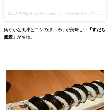
土山人 有馬はなれ店(@dosanjin.arima.hanare)がシェアした投稿
爽やかな風味とコシの強いそばが美味しい
「すだち
蕎麦」
が名物。