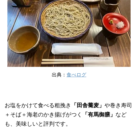
出典：
食べログ
お塩をかけて食べる粗挽き
「田舎蕎麦」
や巻き寿司
＋そば＋海老のかき揚げがつく
「有馬御膳」
など
も、美味しいと評判です。