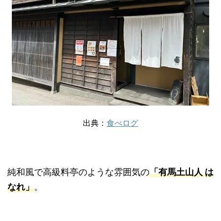
出典：
食べログ
純和風で高級料亭のような雰囲気の
「有馬土山人 は
なれ」
。