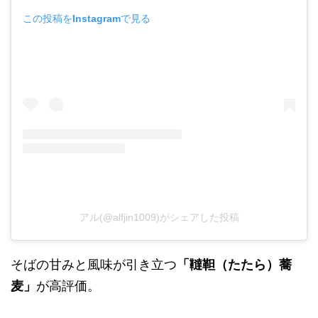
この投稿をInstagramで見る
アル(@alfjin1009)がシェアした投稿
そばの甘みと風味が引き立つ
「韃靼（たたら）蕎
麦」
が高評価。