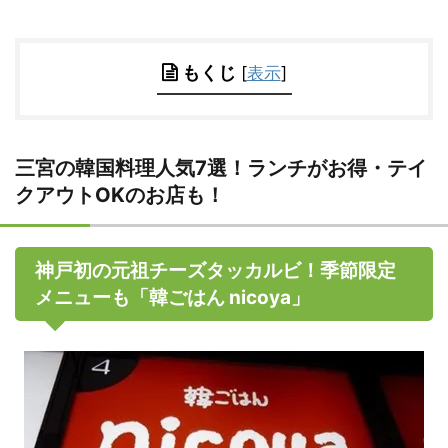
もくじ
[
表示
]
三宮の韓国料理人気7選！ランチがお得・テイ
クアウトOKのお店も！
神戸初の元祖チーズタッカルビ！季節限定
メニューも「韓ごはん nicoya」