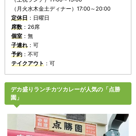
（月火水木金土ディナー）17:00～20:00
定休日
：日曜日
席数
：26席
個室
：無
子連れ
：可
予約
：不可
テイクアウト
：可
デカ盛りランチカツカレーが人気の「点勝
園」