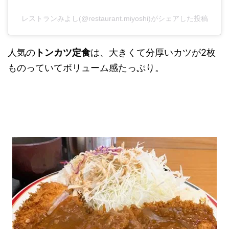
レストランみよし(@restaurant.miyoshi)がシェアした投稿
人気の
トンカツ定食
は、大きくて分厚いカツが2枚
ものっていてボリューム感たっぷり。