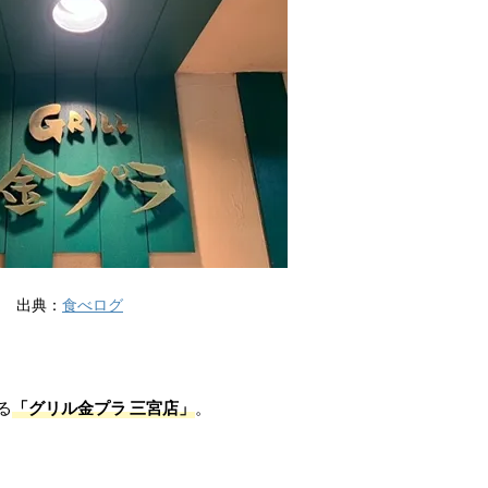
出典：
食べログ
る
「グリル金プラ 三宮店」
。