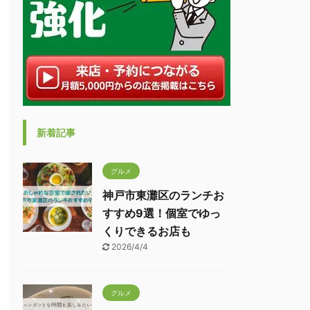
新着記事
グルメ
神戸市東灘区のランチお
すすめ9選！個室でゆっ
くりできるお店も
2026/4/4
グルメ