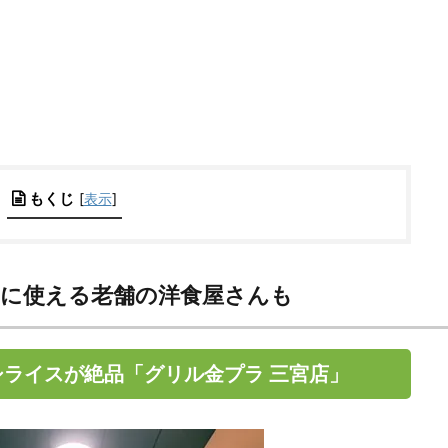
もくじ
[
表示
]
チに使える老舗の洋食屋さんも
シライスが絶品「グリル金プラ 三宮店」