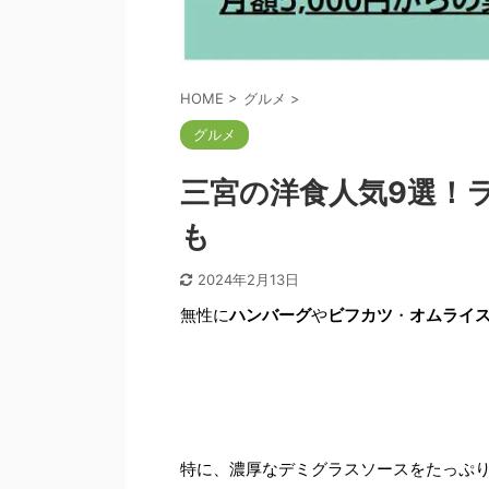
HOME
>
グルメ
>
グルメ
三宮の洋食人気9選！
も
2024年2月13日
無性に
ハンバーグ
や
ビフカツ
・
オムライ
特に、濃厚なデミグラスソースをたっぷ