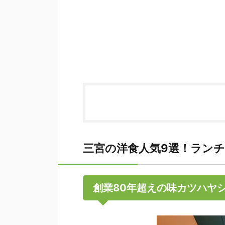
三宮の洋食人気9選！ラン
創業80年超えの味カツハヤ