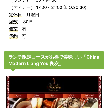
（ランチ）11:30～14:30
（ディナー） 17:00～21:00 (L.O.20:30)
定休日
：月曜日
席数
： 80席
個室
：有
予約
：可
ランチ限定コースがお得で美味しい「China
Modern Liang You 良友」