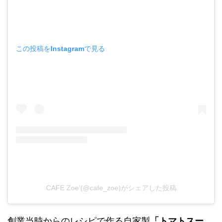
この投稿をInstagramで見る
CAFE Zoe'(@cafe_zoe)がシェアした投稿
創業当時からのレシピで作る自家製
「トマトスー