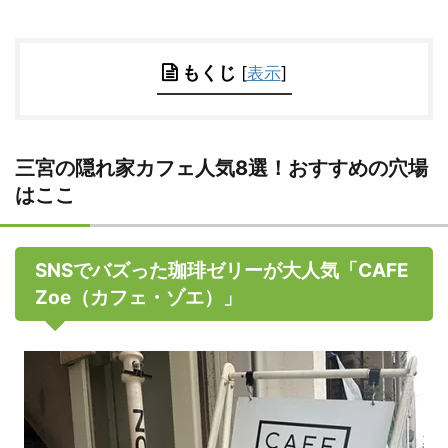
もくじ
[
表示
]
三宮の隠れ家カフェ人気8選！おすすめの穴場
はここ
SNSでバズった珈琲ゼリーが大人気「CAFE
Zoe（カフェ・ゾエ）」