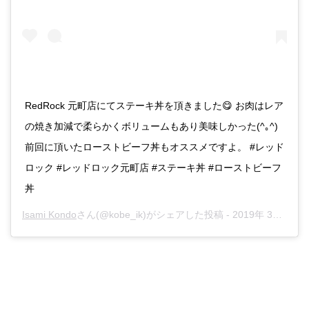
RedRock 元町店にてステーキ丼を頂きました😋 お肉はレア
の焼き加減で柔らかくボリュームもあり美味しかった(^｡^)
前回に頂いたローストビーフ丼もオススメですよ。 #レッド
ロック #レッドロック元町店 #ステーキ丼 #ローストビーフ
丼
Isami Kondo
さん(@kobe_ik)がシェアした投稿 -
2019年 3月月12日午後8時38分PDT