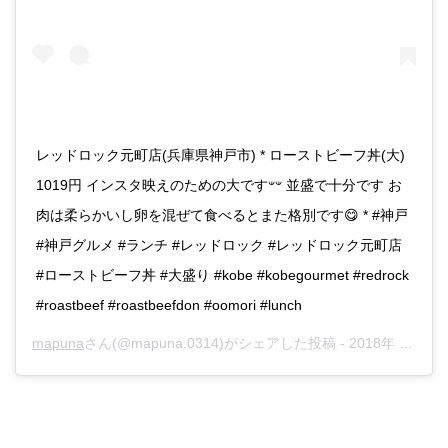
レッドロック元町店(兵庫県神戸市) * ローストビーフ丼(大)
1019円 インスタ映えのための大です‪𐤔𐤔‬ 並盛で十分です お
肉は柔らかいし卵を混ぜて食べるとまた格別です😋 * #神戸
#神戸グルメ #ランチ #レッドロック #レッドロック元町店
#ローストビーフ丼 #大盛り #kobe #kobegourmet #redrock
#roastbeef #roastbeefdon #oomori #lunch
mapuna
さん(@mapuna.0314)がシェアした投稿 -
2018年 9月月6日午前7時41分PDT