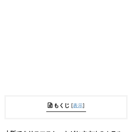
もくじ
[
表示
]