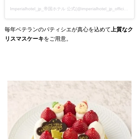
Imperialhotel_jp_帝国ホテル 公式(@imperialhotel_jp_official)がシェアした投稿
毎年ベテランのパティシエが真心を込めて
上質なク
リスマスケーキ
をご用意。