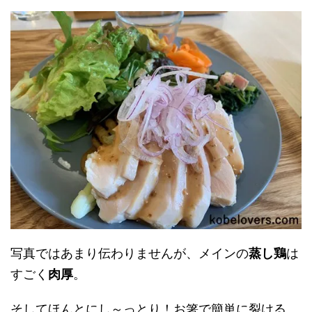
写真ではあまり伝わりませんが、メインの
蒸し鶏
は
すごく
肉厚
。
そしてほんとにし～っとり！お箸で簡単に裂ける、