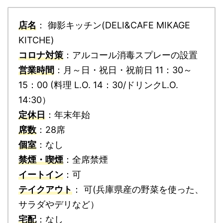
店名
： 御影キッチン(DELI&CAFE MIKAGE
KITCHE)
コロナ対策
：アルコール消毒スプレーの設置
営業時間
：月～日・祝日・祝前日 11：30～
15：00 (料理 L.O. 14：30/ドリンクL.O.
14:30）
定休日
：年末年始
席数
：28席
個室
：なし
禁煙・喫煙
：全席禁煙
イートイン
：可
テイクアウト
： 可(兵庫県産の野菜を使った、
サラダやデリなど）
宅配
：なし