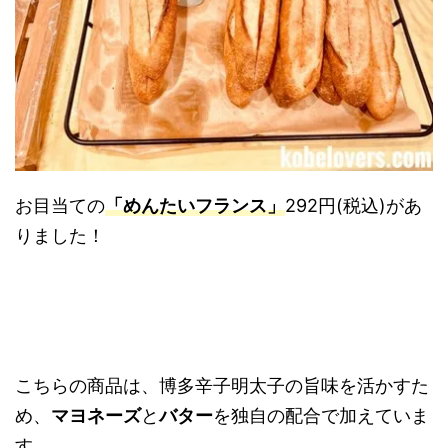
お目当ての
「めんたいフランス」
292円(税込)があ
りました！
こちらの商品は、博多辛子明太子の旨味を活かすた
め、
マヨネーズ
と
バター
を独自の配合で加えていま
す。