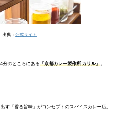
出典：
公式サイト
約4分のところにある
「京都カレー製作所 カリル」
。
り出す「香る旨味」がコンセプトのスパイスカレー店。