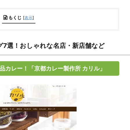
もくじ
[
表示
]
グ7選！おしゃれな名店・新店舗など
絶品カレー！「京都カレー製作所 カリル」