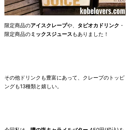
限定商品の
アイスクレープ
や、
タピオカドリンク
・
限定商品の
ミックスジュース
もありました！
その他ドリンクも豊富にあって、クレープのトッピ
ングも13種類と嬉しい。
今回私は、
噂の塩キャラメルバター
450円(税込)を