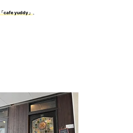
「cafe yuddy」
。