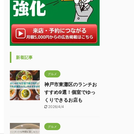
新着記事
グルメ
神戸市東灘区のランチお
すすめ9選！個室でゆっ
くりできるお店も
2026/4/4
グルメ