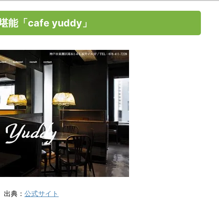
「cafe yuddy」
出典：
公式サイト