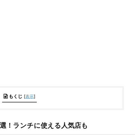
もくじ
[
表示
]
7選！ランチに使える人気店も