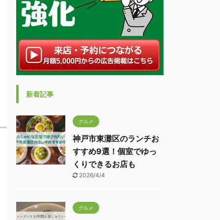
新着記事
グルメ
神戸市東灘区のランチお
すすめ9選！個室でゆっ
くりできるお店も
2026/4/4
グルメ