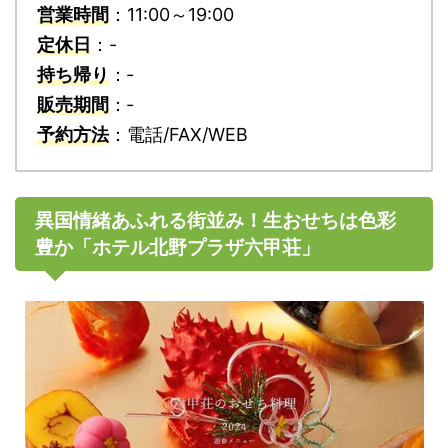
営業時間
：11:00～19:00
定休日
：-
持ち帰り
：‐
販売期間
：‐
予約方法
：電話/FAX/WEB
異国情緒あふれる街並み！生おせちは色彩
豊か「ホテル北野プラザ六甲荘」