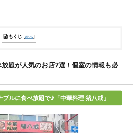
もくじ
[
表示
]
べ放題が人気のお店7選！個室の情報も必
ナブルに食べ放題で♪「中華料理 猪八戒」