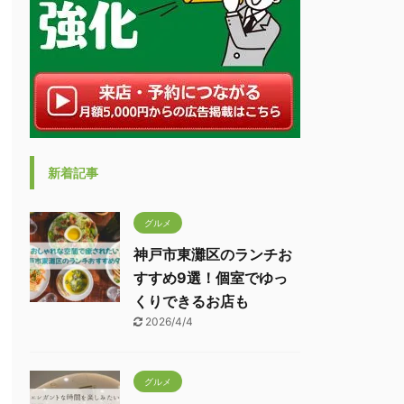
新着記事
グルメ
神戸市東灘区のランチお
すすめ9選！個室でゆっ
くりできるお店も
2026/4/4
グルメ