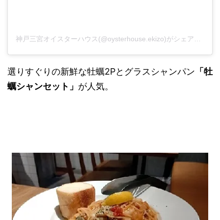
神戸三宮オイスターハウス(@oysterhouse.ekizo)がシェアした投稿
選りすぐりの新鮮な牡蠣2Pとグラスシャンパン
「牡
蠣シャンセット」
が人気。