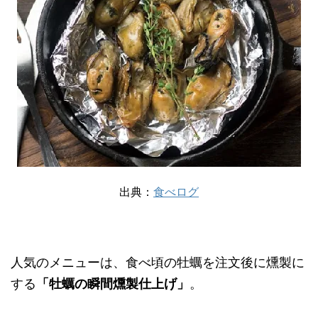
出典：
食べログ
人気のメニューは、食べ頃の牡蠣を注文後に燻製に
する
「牡蠣の瞬間燻製仕上げ」
。