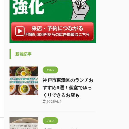
新着記事
グルメ
神戸市東灘区のランチお
すすめ9選！個室でゆっ
くりできるお店も
2026/4/4
グルメ