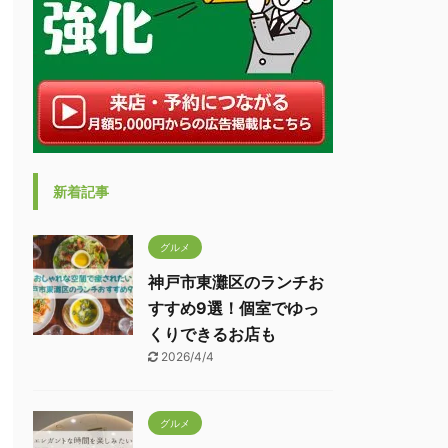
新着記事
グルメ
神戸市東灘区のランチお
すすめ9選！個室でゆっ
くりできるお店も
2026/4/4
グルメ