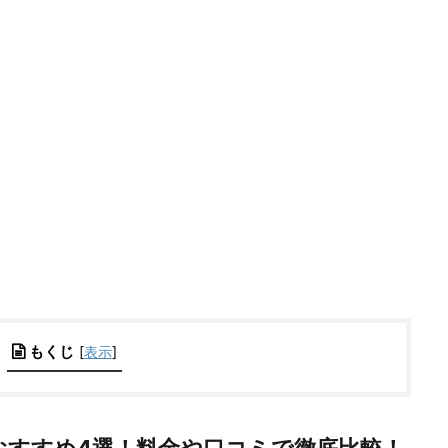
もくじ
[
表示
]