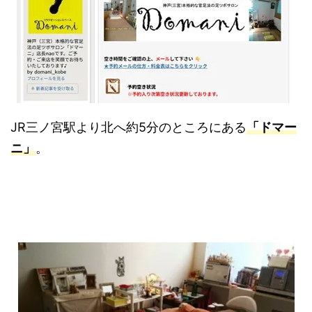
JR三ノ宮駅より北へ約5分のところにある
「ドマー
ニ」
。