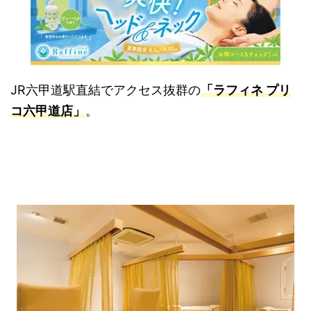
JR六甲道駅直結でアクセス抜群の
「ラフィネ プリ
コ六甲道店」
。