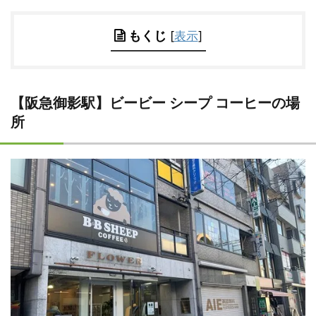
もくじ
[
表示
]
【阪急御影駅】ビービー シープ コーヒーの場
所