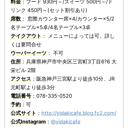
料金
：フード 930円～/スイーツ 500円～/ド
リンク 450円～(セット割引あり)
席数
： 窓際カウンター席×4/カウンター×5/2
名テーブル×5卓/4名テーブル×3卓
テイクアウト
： メニューによっては可。詳し
くは要問合せ
ウーバーイーツ
： 不可
住所
：兵庫県神戸市中央区三宮町3丁目6?6 大
栄ビル 2階
アクセス
：阪急神戸三宮駅より徒歩10分、JR
元町駅より徒歩3分
電話番号
：078-335-0520
予約
：可
公式サイト
：
http://yidakicafe.blog.fc2.com/
公式Instagram
：
@yidakicafe