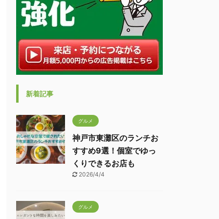
新着記事
グルメ
神戸市東灘区のランチお
すすめ9選！個室でゆっ
くりできるお店も
2026/4/4
グルメ