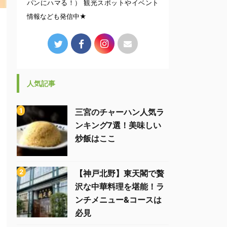
パンにハマる！） 観光スポットやイベント
情報なども発信中★
人気記事
三宮のチャーハン人気ラ
ンキング7選！美味しい
炒飯はここ
【神戸北野】東天閣で贅
沢な中華料理を堪能！ラ
ンチメニュー&コースは
必見