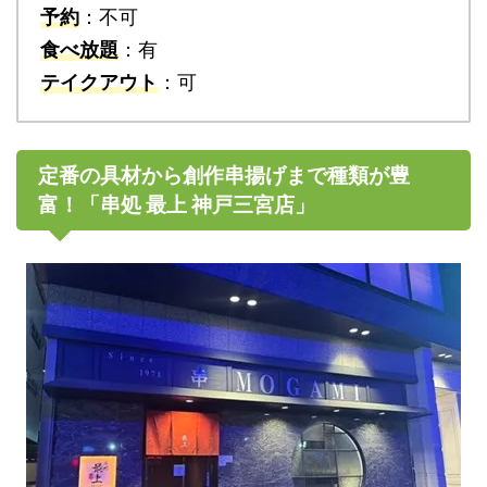
予約
：不可
食べ放題
：有
テイクアウト
：可
定番の具材から創作串揚げまで種類が豊
富！「串処 最上 神戸三宮店」