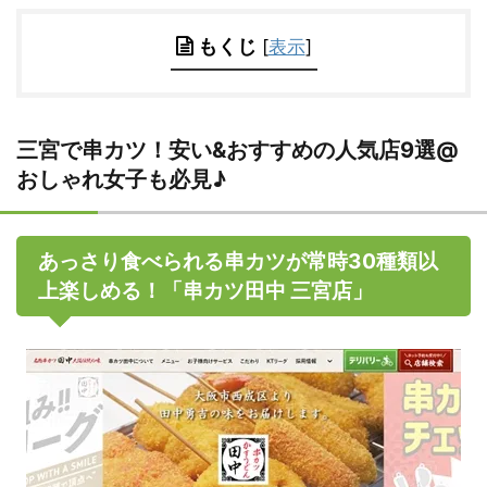
もくじ
[
表示
]
三宮で串カツ！安い&おすすめの人気店9選@
おしゃれ女子も必見♪
あっさり食べられる串カツが常時30種類以
上楽しめる！「串カツ田中 三宮店」