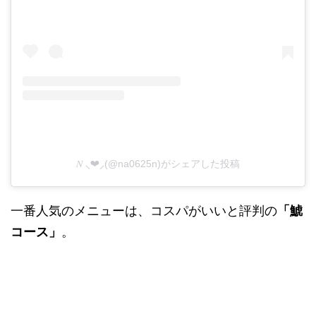
𝑁 ⸜❤︎⸝‍(@na0625n)がシェアした投稿
一番人気のメニューは、コスパがいいと評判の
「鯱
コース」
。