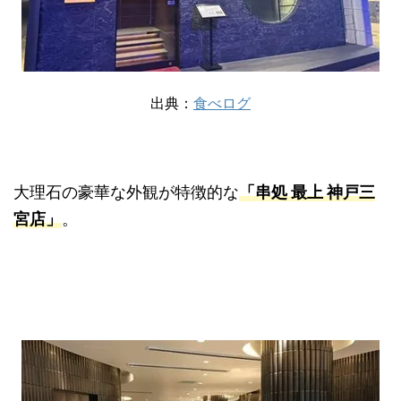
出典：
食べログ
大理石の豪華な外観が特徴的な
「串処 最上 神戸三
宮店」
。