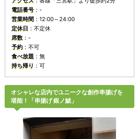
アクセス
：各線「三宮駅」より徒歩約2分
電話番号
：-
営業時間
：12:00～24:00
定休日
：不定休
席数
：-
予約
：不可
食べ放題
：無
持ち帰り
：可
オシャレな店内でユニークな創作串揚げを
堪能！「串揚げ 銀ノ鯱」