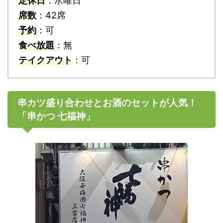
定休日
：水曜日
席数
：42席
予約
：可
食べ放題
：無
テイクアウト
：可
串カツ盛り合わせとお酒のセットが人気！
「串かつ 七福神」