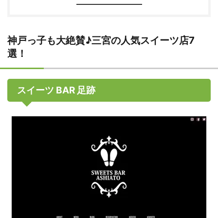
神戸っ子も大絶賛♪三宮の人気スイーツ店7
選！
スイーツ BAR 足跡