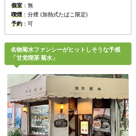
個室
：無
喫煙
：分煙 (加熱式たばこ限定)
予約
：可
名物菊水ファンシーがヒットしそうな予感
「甘党喫茶 菊水」