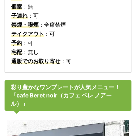
個室
：無
子連れ
：可
禁煙・喫煙
：全席禁煙
テイクアウト
：可
予約
：可
宅配
：無し
通販でのお取り寄せ
：可
彩り豊かなワンプレートが人気メニュー！
「cafe Beret noir（カフェ ベレ ノアー
ル）」