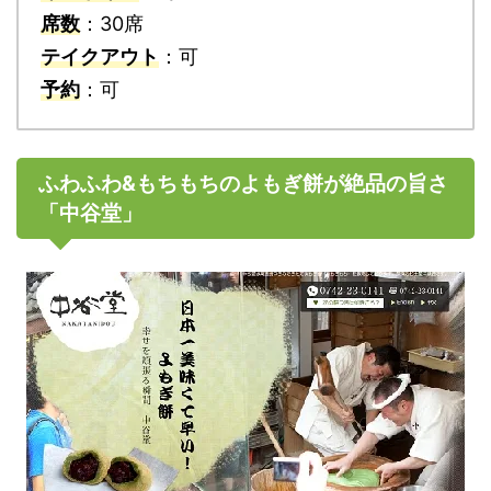
席数
：30席
テイクアウト
：可
予約
：可
ふわふわ&もちもちのよもぎ餅が絶品の旨さ
「中谷堂」