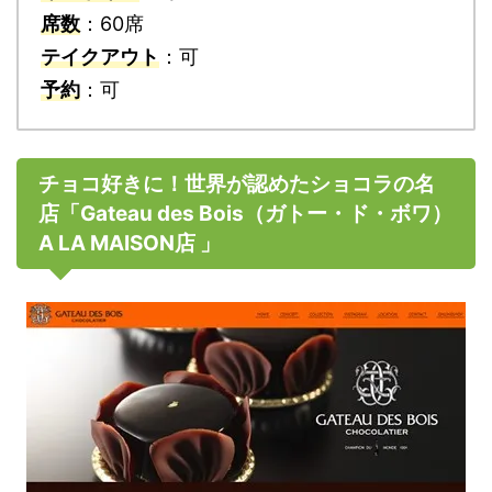
席数
：60席
テイクアウト
：可
予約
：可
チョコ好きに！世界が認めたショコラの名
店「Gateau des Bois（ガトー・ド・ボワ）
A LA MAISON店 」