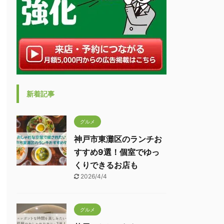
新着記事
グルメ
神戸市東灘区のランチお
すすめ9選！個室でゆっ
くりできるお店も
2026/4/4
グルメ