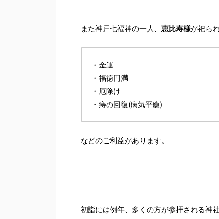
また神戸七福神の一人、
恵比寿様
が祀ら
・金運
・福徳円満
・厄除け
・痔の回復(病気平癒)
などのご利益があります。
初詣には例年、多くの方が参拝される神