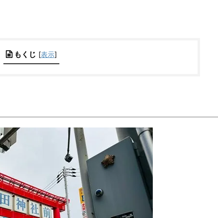
もくじ
[
表示
]