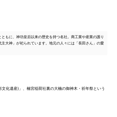
とともに、神功皇后以来の歴史を持つ名社。商工業や産業の護り
代主大神」が祀られています。地元の人々には「長田さん」の愛
形文化遺産)」、楠宮稲荷社裏の大楠の御神木・祈年祭という